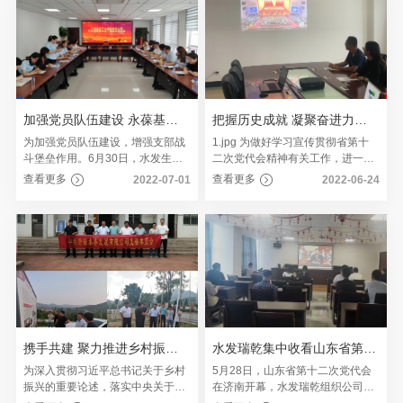
加强党员队伍建设 永葆基层组织活力——水发生态机关党支部召开二季度党员大会
把握历史成就 凝聚奋进力量——枣庄水务公司组织全体党员学习贯彻省第十二次党代会精神
​为加强党员队伍建设，增强支部战
1.jpg 为做好学习宣传贯彻省第十
斗堡垒作用。6月30日，水发生态
二次党代会精神有关工作，进一步
机关党支部召开了二季度党员大
增强落实习近平总书记对山东工作
查看更多
查看更多
2022-07-01
2022-06-24
会，支部全体党员、预备党员和发
重要指示要求的政治自觉、思想自
展对象参加。
觉和行动自觉，牢记嘱托、勇担使
命，6月23日，枣庄水务公司组织
全体党员召开学习会议，贯彻落实
省第十二次党代会精神。
携手共建 聚力推进乡村振兴——沂源水务党支部开展6月份主题党日活动
水发瑞乾集中收看山东省第十二次党代会开幕式
为深入贯彻习近平总书记关于乡村
5月28日，山东省第十二次党代会
振兴的重要论述，落实中央关于加
在济南开幕，水发瑞乾组织公司党