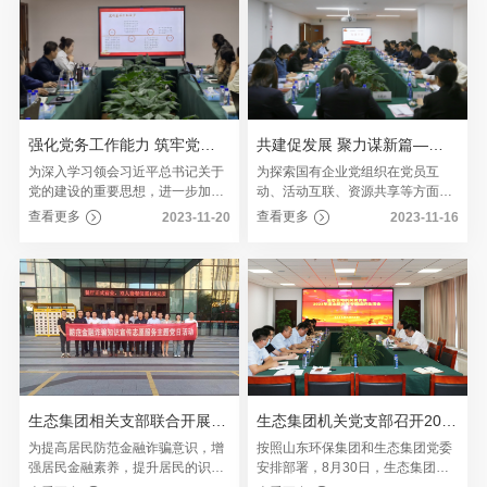
强化党务工作能力 筑牢党建工作堡垒——生态集团举办2023年党务工作者培训班
共建促发展 聚力谋新篇——生态集团机关党支部与山东环资机关党支部开展过硬党支部“一对一”共建主题党日活动暨11月份集中学习
为深入学习领会习近平总书记关于
为探索国有企业党组织在党员互
党的建设的重要思想，进一步加强
动、活动互联、资源共享等方面的
基层党组织建设，提高基层党建工
有效途径，努力形成“抓党建、带队
查看更多
查看更多
2023-11-20
2023-11-16
作标准化、规范化水平。11月16
伍、促发展”的整体合力，11月15
日，生态集团举办2023年党务工作
日下午，中共星空平台机关支部委
者培训班，党委副书记张曦出席开
员会（以下简称“生态集团机关党支
班仪式并作讲话。
部”）
生态集团相关支部联合开展防范金融诈骗知识宣传志愿服务主题党日活动
生态集团机关党支部召开2023年度主题教育专题组织生活会
为提高居民防范金融诈骗意识，增
按照山东环保集团和生态集团党委
强居民金融素养，提升居民的识骗
安排部署，8月30日，生态集团机