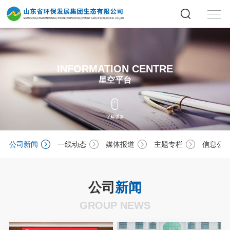
INFORMATION CENTRE
星空平台
公司新闻
一线动态
媒体报道
主题专栏
信息公
公司
新闻
GROUP NEWS