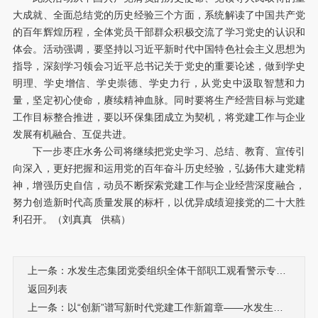
大成就、全面总结党的历史经验三个方面，系统解读了中国共产党
的百年辉煌历程，全体党员干部群众积极交流了学习党史的认识和
体会。活动强调，要坚持以习近平新时代中国特色社会主义思想为
指导，深刻学习领会习近平总书记关于党史的重要论述，做到学史
明理、学史增信、学史崇德、学史力行，从党史中汲取智慧和力
量，坚定初心使命，赓续精神血脉。同时要将生产经营目标与党建
工作目标整合推进，要以环保集团成立为契机，将党建工作与企业
发展有机融合、互促共进。
下一步枣庄水务公司将继续把党史学习、总结、教育、宣传引
向深入，更好把握和运用党的百年奋斗历史经验，弘扬伟大建党精
神，增强历史自信，动员不断探索党建工作与企业经营深度融合，
努力创造新时代高质量发展的标杆，以优异成绩迎接党的二十大胜
利召开。（刘真真 供稿）
上一条：水发生态集团党委组织全体干部职工观看警示专题片《零容忍》
返回列表
上一条：以“创新”谱写新时代党建工作新篇章——水发生态举办首期《新闻每周谈》访谈活动