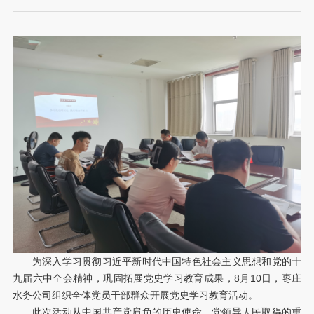
为深入学习贯彻习近平新时代中国特色社会主义思想和党的十
九届六中全会精神，巩固拓展党史学习教育成果，8月10日，枣庄
水务公司组织全体党员干部群众开展党史学习教育活动。
此次活动从中国共产党肩负的历史使命、党领导人民取得的重