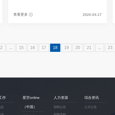
一行到瀚海水业公司进行党建工作交流。
查看更多
2020-04-17
2
...
15
16
17
18
19
20
21
...
23
工作
星空online
人力资源
综合资讯
（中国）
动态
招聘公告
公示公告
建设
招聘流程