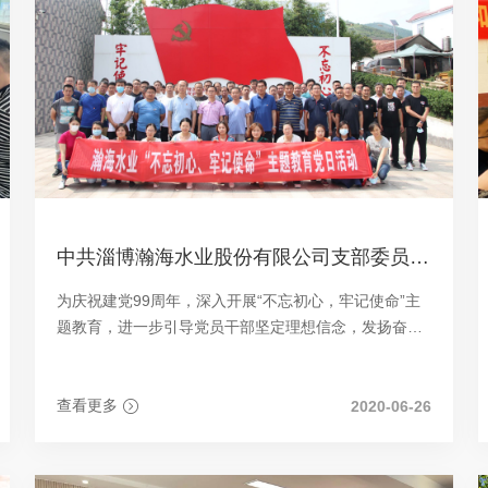
中共淄博瀚海水业股份有限公司支部委员会组织党员赴朱彦夫事迹展览馆参观学习
为庆祝建党99周年，深入开展“不忘初心，牢记使命”主
题教育，进一步引导党员干部坚定理想信念，发扬奋发
进取、勇争一流的斗争精神，6月20日，瀚海水业党支
部组织全体党员与水利局机关党委全体党员共赴朱彦夫
事迹展览馆参观学习，开展向“人民楷模”朱彦夫同志致
查看更多
2020-06-26
敬活动。