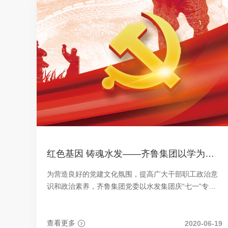
红色基因 铸魂水发——齐鲁集团以学为先、奋勇争先
为营造良好的党建文化氛围，提高广大干部职工政治意
识和政治素养，齐鲁集团党委以水发集团庆“七一”专项
知识竞赛为契机，积极组织党员群众开展“集中学、业余
学”活动。在浓厚的党建学习氛围下，齐鲁集团职工在6
月16日举行的全员答题活动中，取得了优异成绩，前10
查看更多
2020-06-19