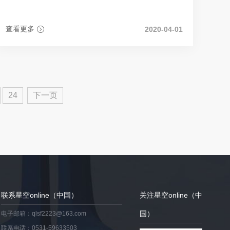
作内部交流。4月1日，水发瑞乾置业公司党建负责人秦
宏扬一行到瀚海水业公司进行党建工作交流。
查看更多
2020-04-01
24
下一页
联系星空online（中国）
关注星空online（中
国）
电子邮箱：qlsf2223@163.com
联系电话：0531-59633503